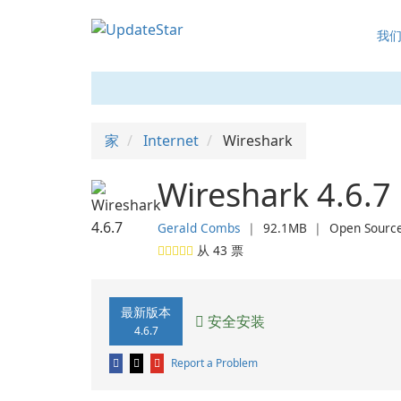
我
家
Internet
Wireshark
Wireshark 4.6.7
Gerald Combs
❘
92.1MB
❘
Open Sourc
从
43
票
最新版本
安全安装
4.6.7
Report a Problem