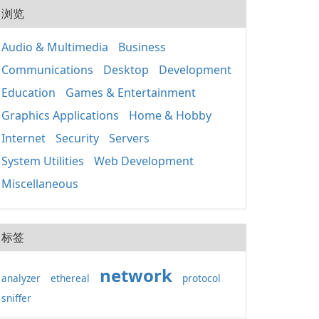
20
用程
浏览
式的
人使
套件
組織
應用
Audio & Multimedia
Business
取、
Win
定期
Communications
Desktop
Development
正常
裝置
鍵執
其成
Education
Games & Entertainment
主要
分 包含重要的函式
Graphics Applications
Home & Hobby
庫，如
Internet
Security
Servers
基礎
（MF
System Utilities
Web Development
C++
C+
Miscellaneous
保不
的相
x86
标签
network
analyzer
ethereal
protocol
sniffer