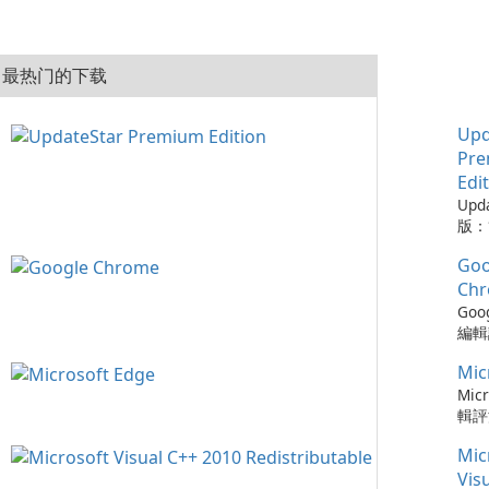
最热门的下载
Upd
Pr
Edi
Upd
版：
的實
Goo
Upd
版是
Ch
工具
Goo
的程
編輯評
從而
Ch
保持
Mic
瀏覽
可以
速度
Micr
時軟
更新
輯評
化建
以及與
快速
您的
Mic
務的
瀏覽器
容，
Chr
Ed
Vis