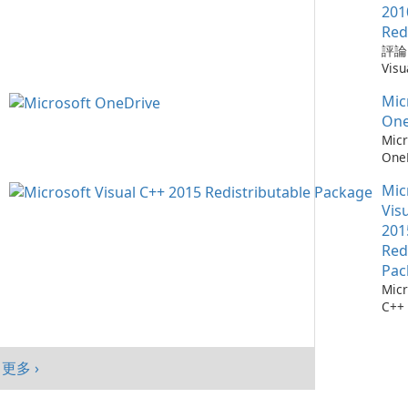
需要
Win
Chr
201
仔細
mac
器，
Red
自動
And
全性
評論：
會自
旨在
深度
Visu
腦以
高階
Mic
Redi
序，
提供
統。
Mic
by M
點擊
入、
加入
Micr
One
它們
現代
能、
C++
Micr
找每
Goo
制及
Redi
One
最新
與平
目標
是由 
測：為
料庫：
面與
創作
發的
Mic
36
擁有
及平
戶，
式，
流程
Vis
1,90
績效
結合
Micr
存 M
201
Chr
現代
C++
One
Red
Java
效與
程式
成熟
Edg
Pac
件。
務，與
Micr
Visu
365
C++
的電
及 
行套
此版本
合。O
Micr
為 W
C++
客戶
更多 ›
行套
mac
Visu
And