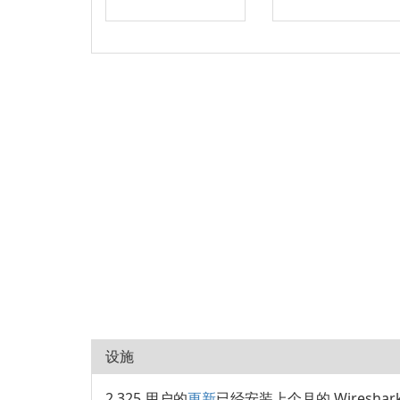
设施
2,325 用户的
更新
已经安装上个月的 Wireshar