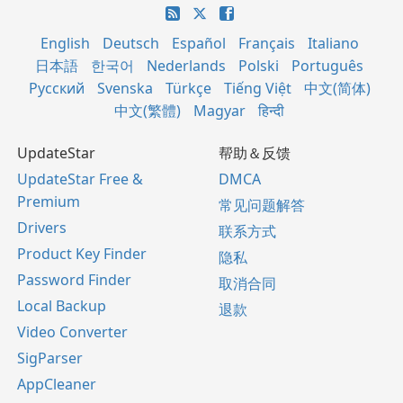
English
Deutsch
Español
Français
Italiano
日本語
한국어
Nederlands
Polski
Português
Русский
Svenska
Türkçe
Tiếng Việt
中文(简体)
中文(繁體)
Magyar
हिन्दी
UpdateStar
帮助＆反馈
UpdateStar Free &
DMCA
Premium
常见问题解答
Drivers
联系方式
Product Key Finder
隐私
Password Finder
取消合同
Local Backup
退款
Video Converter
SigParser
AppCleaner