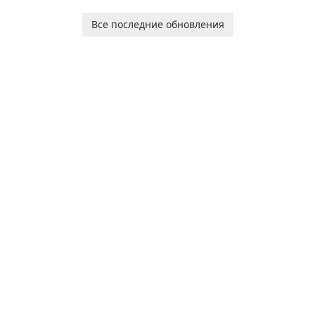
and her charming corgi,
platform for pregnancy and
Ollie, on an adventurous
baby tracking, offering
Все последние обновления
journey across diverse
essential healthcare tips and
landscapes.
doctor-approved articles.