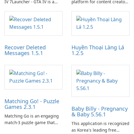
IV 7Launcher - GTA IV is a
platform for content creators
specialized software
designed to monetize their
application designed to
work through built-in brand
optimize the gaming
partnerships and integrated
experience for Grand Theft
tools for content distribution
Auto IV.
and audience engagement.
Recover Deleted
Huyền Thoại Làng Lá
Messages 1.5.1
1.2.5
Matching Go! - Puzzle
Games 2.3.1
Baby Billy - Pregnancy
& Baby 5.56.1
Matching Go is an engaging
match-3 puzzle game that
This application is recognized
invites players to join Chloe
as Korea's leading free