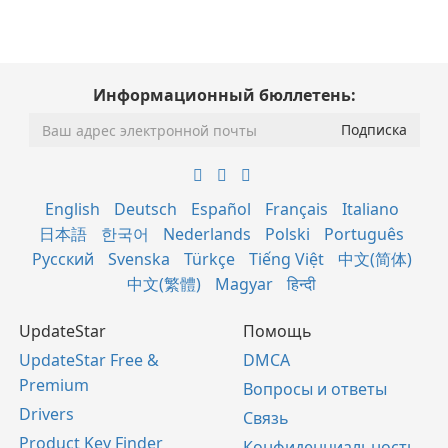
Информационный бюллетень:
English
Deutsch
Español
Français
Italiano
日本語
한국어
Nederlands
Polski
Português
Русский
Svenska
Türkçe
Tiếng Việt
中文(简体)
中文(繁體)
Magyar
हिन्दी
UpdateStar
Помощь
UpdateStar Free &
DMCA
Premium
Вопросы и ответы
Drivers
Связь
Product Key Finder
Конфиденциальность