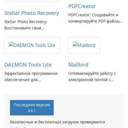
PDFCreator
Stellar Photo Recovery
PDFCreator: Создавайте и
конвертируйте PDF-файлы с
Stellar Photo Recovery:
легкостью!
Восстановите свои
потерянные воспоминания
с легкостью
DAEMON Tools Lite
Mailbird
Эффективное программное
Оптимизируйте работу с
обеспечение для
электронной почтой с
виртуальных дисков
помощью Mailbird от
Maryssael.
Последняя версия
4.6.7
Безопасные и бесплатных загрузок проверяются