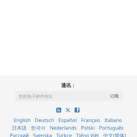
通讯：
English
Deutsch
Español
Français
Italiano
日本語
한국어
Nederlands
Polski
Português
Русский
Svenska
Türkçe
Tiếng Việt
中文(简体)