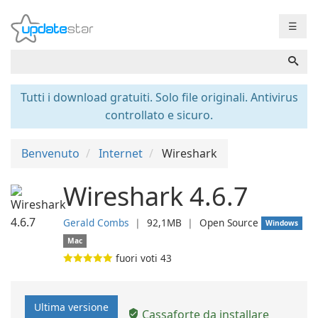
☰
Tutti i download gratuiti. Solo file originali. Antivirus
controllato e sicuro.
Benvenuto
Internet
Wireshark
Wireshark 4.6.7
Gerald Combs
❘
92,1MB
❘
Open Source
Windows
Mac
fuori voti
43
Ultima versione
Cassaforte da installare