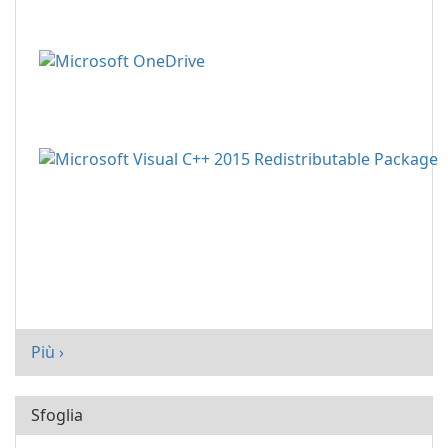
Più ›
Sfoglia