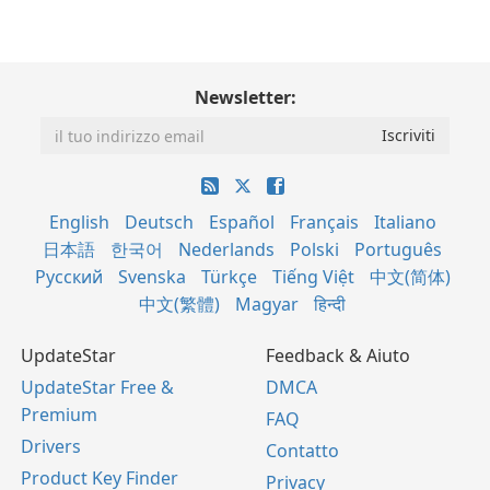
Newsletter:
English
Deutsch
Español
Français
Italiano
日本語
한국어
Nederlands
Polski
Português
Русский
Svenska
Türkçe
Tiếng Việt
中文(简体)
中文(繁體)
Magyar
हिन्दी
UpdateStar
Feedback & Aiuto
UpdateStar Free &
DMCA
Premium
FAQ
Drivers
Contatto
Product Key Finder
Privacy