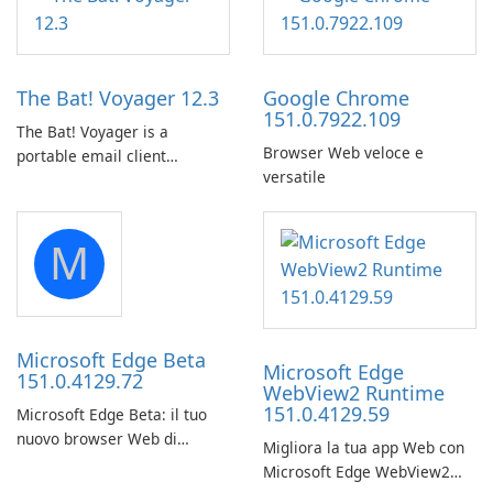
utility for saving Amazon
your long commute to work
Prime Video titles and other
by subway?
Amazon web-player content
to local drives in MP4 or MKV.
The Bat! Voyager 12.3
Google Chrome
151.0.7922.109
The Bat! Voyager is a
Browser Web veloce e
portable email client
versatile
software which you can
launch from any USB or
portable media on any
M
computer running Microsoft
Windows.
Microsoft Edge Beta
Microsoft Edge
151.0.4129.72
WebView2 Runtime
151.0.4129.59
Microsoft Edge Beta: il tuo
nuovo browser Web di
Migliora la tua app Web con
riferimento
Microsoft Edge WebView2