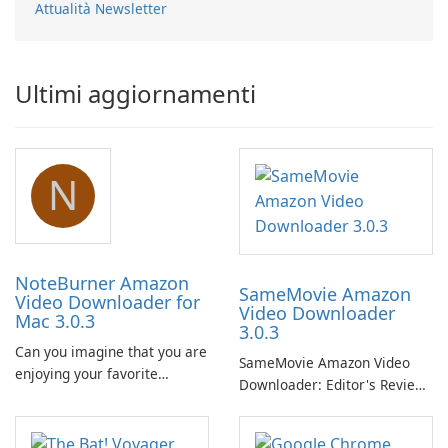
Attualità Newsletter
Ultimi aggiornamenti
N
NoteBurner Amazon
SameMovie Amazon
Video Downloader for
Video Downloader
Mac 3.0.3
3.0.3
Can you imagine that you are
SameMovie Amazon Video
enjoying your favorite
Downloader: Editor's Review
Amazon movies or TV shows
SameMovie Amazon Video
lying on the beach, camping
Downloader is a desktop
in the woods or even during