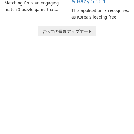
& Baby 5.56.1
Matching Go is an engaging
match-3 puzzle game that
This application is recognized
invites players to join Chloe
as Korea's leading free
and her charming corgi,
platform for pregnancy and
Ollie, on an adventurous
baby tracking, offering
すべての最新アップデート
journey across diverse
essential healthcare tips and
landscapes.
doctor-approved articles.