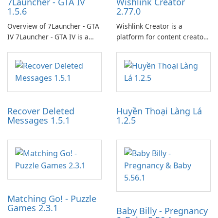
7Launcher - GTA IV
Wishlink Creator
1.5.6
2.77.0
Overview of 7Launcher - GTA
Wishlink Creator is a
IV 7Launcher - GTA IV is a
platform for content creators
specialized software
designed to monetize their
application designed to
work through built-in brand
optimize the gaming
partnerships and integrated
experience for Grand Theft
tools for content distribution
Auto IV.
and audience engagement.
Recover Deleted
Huyền Thoại Làng Lá
Messages 1.5.1
1.2.5
Matching Go! - Puzzle
Games 2.3.1
Baby Billy - Pregnancy